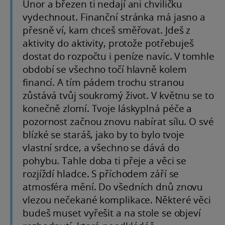
Únor a březen ti nedají ani chviličku
vydechnout. Finanční stránka má jasno a
přesně ví, kam chceš směřovat. Jdeš z
aktivity do aktivity, protože potřebuješ
dostat do rozpočtu i peníze navíc. V tomhle
období se všechno točí hlavně kolem
financí. A tím pádem trochu stranou
zůstává tvůj soukromý život. V květnu se to
konečně zlomí. Tvoje láskyplná péče a
pozornost začnou znovu nabírat sílu. O své
blízké se staráš, jako by to bylo tvoje
vlastní srdce, a všechno se dává do
pohybu. Tahle doba ti přeje a věci se
rozjíždí hladce. S příchodem září se
atmosféra mění. Do všedních dnů znovu
vlezou nečekané komplikace. Některé věci
budeš muset vyřešit a na stole se objeví