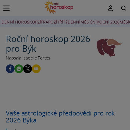
DENNÍ HOROSKOP
ZÍTRA
POZÍTŘÍ
TÝDENNÍ
MĚSÍČNÍ
ROČNÍ 2026
MĚSÍ
HLEDAT
Roční horoskop 2026
pro Býk
Napsala Isabelle Fortes
Vaše astrologické předpovědi pro rok
2026 Býka