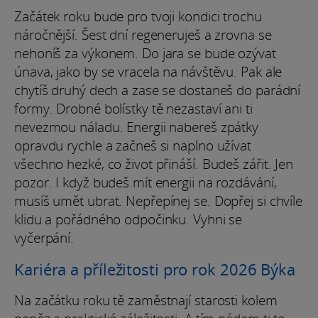
Začátek roku bude pro tvoji kondici trochu
náročnější. Šest dní regeneruješ a zrovna se
nehoníš za výkonem. Do jara se bude ozývat
únava, jako by se vracela na návštěvu. Pak ale
chytíš druhý dech a zase se dostaneš do parádní
formy. Drobné bolístky tě nezastaví ani ti
nevezmou náladu. Energii nabereš zpátky
opravdu rychle a začneš si naplno užívat
všechno hezké, co život přináší. Budeš zářit. Jen
pozor. I když budeš mít energii na rozdávání,
musíš umět ubrat. Nepřepínej se. Dopřej si chvíle
klidu a pořádného odpočinku. Vyhni se
vyčerpání.
Kariéra a příležitosti pro rok 2026 Býka
Na začátku roku tě zaměstnají starosti kolem