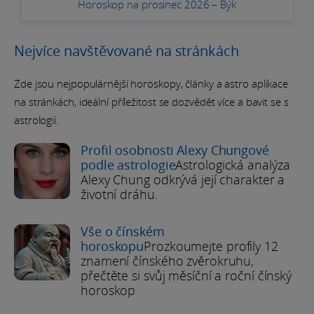
Horoskop na prosinec 2026 – Býk
Nejvíce navštěvované na stránkách
Zde jsou nejpopulárnější horoskopy, články a astro aplikace
na stránkách, ideální příležitost se dozvědět více a bavit se s
astrologií.
Profil osobnosti Alexy Chungové
podle astrologie
Astrologická analýza
Alexy Chung odkrývá její charakter a
životní dráhu.
Vše o čínském
horoskopu
Prozkoumejte profily 12
znamení čínského zvěrokruhu,
přečtěte si svůj měsíční a roční čínský
horoskop