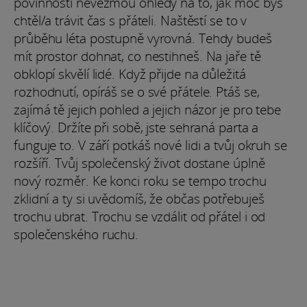
povinnosti nevezmou ohledy na to, jak moc bys
chtěl/a trávit čas s přáteli. Naštěstí se to v
průběhu léta postupně vyrovná. Tehdy budeš
mít prostor dohnat, co nestihneš. Na jaře tě
obklopí skvělí lidé. Když přijde na důležitá
rozhodnutí, opíráš se o své přátele. Ptáš se,
zajímá tě jejich pohled a jejich názor je pro tebe
klíčový. Držíte při sobě, jste sehraná parta a
funguje to. V září potkáš nové lidi a tvůj okruh se
rozšíří. Tvůj společenský život dostane úplně
nový rozměr. Ke konci roku se tempo trochu
zklidní a ty si uvědomíš, že občas potřebuješ
trochu ubrat. Trochu se vzdálit od přátel i od
společenského ruchu.