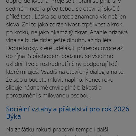
dopřej do května. Přeje se ti, přání se plní, jsi v
sedmém nebi a před tebou se otevírají skvělé
příležitosti. Láska se u tebe znamená víc než jen
slova. Zní to jako zdrženlivost, trpělivost a krok
po kroku, ne jako okamžitý zkrat. A tahle příznivá
vlna se bude držet ještě dlouho, až do léta.
Dobré kroky, které uděláš, ti přinesou ovoce až
do října. S příchodem podzimu se všechno
uklidní. Tvoje rozhodnutí i činy podporují lidé,
které miluješ. Vsadíš na otevřený dialog a na to,
že spolu budete mluvit naplno. Konec roku
slibuje nádherné chvíle plné blízkosti a
porozumění s milovanou osobou.
Sociální vztahy a přátelství pro rok 2026
Býka
Na začátku roku ti pracovní tempo i další