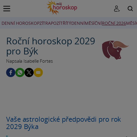
DENNÍ HOROSKOP
ZÍTRA
POZÍTŘÍ
TÝDENNÍ
MĚSÍČNÍ
ROČNÍ 2026
MĚSÍ
HLEDAT
Roční horoskop 2029
pro Býk
Napsala Isabelle Fortes
Vaše astrologické předpovědi pro rok
2029 Býka