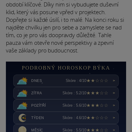
období klíčové. Díky nim si vybudujete duševní
klid, který vás posune vpřed v projektech.
Dopřejte si každé úsilí, i to malé. Na konci roku si
najděte chvilku jen pro sebe a zamyslete se nad
tím, co je pro vás doopravdy důležité. Tahle
pauza vám otevře nové perspektivy a zpevní
vaše základy pro budoucnost.
PODROBNÝ HOROSKOP BÝKA
★★☆☆☆
Skóre : 4/10
DNES
>
★★★☆☆
Skóre : 5.2/10
ZÍTRA
>
★★★☆☆
Skóre : 5.6/10
POZÍTŘÍ
>
★★☆☆☆
Skóre : 4.6/10
TÝDEN
>
★★★☆☆
Skóre : 5.5/10
MĚSÍC
>