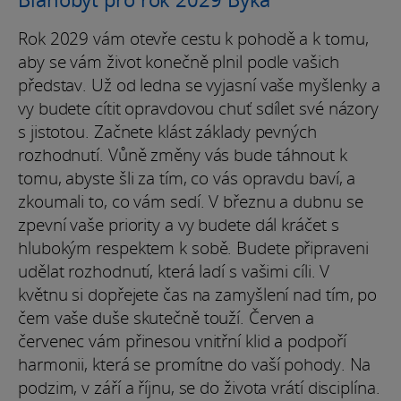
Rok 2029 vám otevře cestu k pohodě a k tomu,
aby se vám život konečně plnil podle vašich
představ. Už od ledna se vyjasní vaše myšlenky a
vy budete cítit opravdovou chuť sdílet své názory
s jistotou. Začnete klást základy pevných
rozhodnutí. Vůně změny vás bude táhnout k
tomu, abyste šli za tím, co vás opravdu baví, a
zkoumali to, co vám sedí. V březnu a dubnu se
zpevní vaše priority a vy budete dál kráčet s
hlubokým respektem k sobě. Budete připraveni
udělat rozhodnutí, která ladí s vašimi cíli. V
květnu si dopřejete čas na zamyšlení nad tím, po
čem vaše duše skutečně touží. Červen a
červenec vám přinesou vnitřní klid a podpoří
harmonii, která se promítne do vaší pohody. Na
podzim, v září a říjnu, se do života vrátí disciplína.