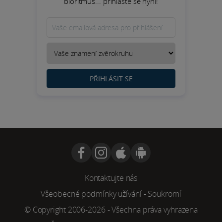
bioritmus... přihlaste se nyní!
PŘIHLÁSIT SE
Kontaktujte nás
Všeobecné podmínky užívání
-
Soukromí
© Copyright 2006-2026 - Všechna práva vyhrazena