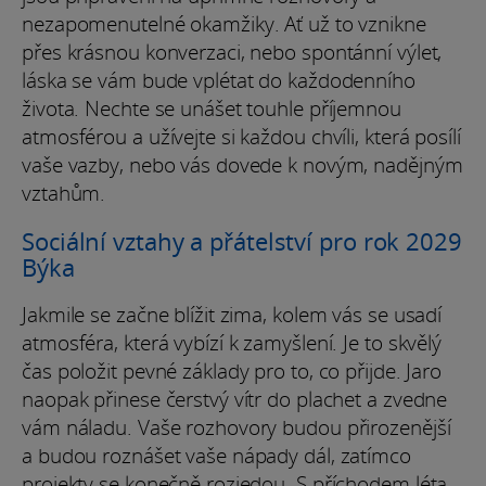
nezapomenutelné okamžiky. Ať už to vznikne
přes krásnou konverzaci, nebo spontánní výlet,
láska se vám bude vplétat do každodenního
života. Nechte se unášet touhle příjemnou
atmosférou a užívejte si každou chvíli, která posílí
vaše vazby, nebo vás dovede k novým, nadějným
vztahům.
Sociální vztahy a přátelství pro rok 2029
Býka
Jakmile se začne blížit zima, kolem vás se usadí
atmosféra, která vybízí k zamyšlení. Je to skvělý
čas položit pevné základy pro to, co přijde. Jaro
naopak přinese čerstvý vítr do plachet a zvedne
vám náladu. Vaše rozhovory budou přirozenější
a budou roznášet vaše nápady dál, zatímco
projekty se konečně rozjedou. S příchodem léta