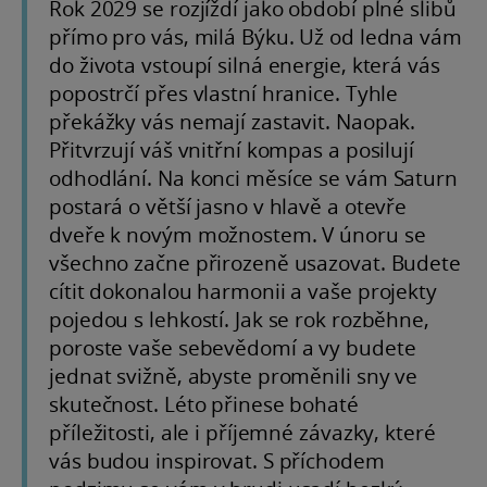
Rok 2029 se rozjíždí jako období plné slibů
přímo pro vás, milá Býku. Už od ledna vám
do života vstoupí silná energie, která vás
popostrčí přes vlastní hranice. Tyhle
překážky vás nemají zastavit. Naopak.
Přitvrzují váš vnitřní kompas a posilují
odhodlání. Na konci měsíce se vám Saturn
postará o větší jasno v hlavě a otevře
dveře k novým možnostem. V únoru se
všechno začne přirozeně usazovat. Budete
cítit dokonalou harmonii a vaše projekty
pojedou s lehkostí. Jak se rok rozběhne,
poroste vaše sebevědomí a vy budete
jednat svižně, abyste proměnili sny ve
skutečnost. Léto přinese bohaté
příležitosti, ale i příjemné závazky, které
vás budou inspirovat. S příchodem