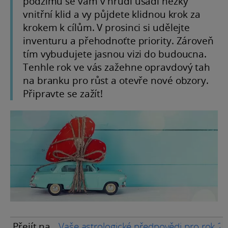
podzimu se vám v hrudi usadí hezký
vnitřní klid a vy půjdete klidnou krok za
krokem k cílům. V prosinci si udělejte
inventuru a přehodnoťte priority. Zároveň
tím vybudujete jasnou vizi do budoucna.
Tenhle rok ve vás zažehne opravdový tah
na branku pro růst a otevře nové obzory.
Připravte se zažít!
Přejít na
Vaše astrologické předpovědi pro rok 2