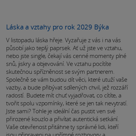
Láska a vztahy pro rok 2029 Býka
V listopadu láska hřeje. Vyzařuje z vás i na vás
působí jako teplý paprsek. Ať už jste ve vztahu,
nebo jste single, čekají vás cenné momenty plné
snů, jiskry a objevování. Ve vztahu pocítíte
skutečnou spřízněnost se svým partnerem.
Společně se vám budou dít věci, které utuží vaše
vazby, a bude přibývat sdílených chvil, jež rozzáří
radostí. Budete mít chuť vyjadřovat, co cítíte, a
tvořit spolu vzpomínky, které se jen tak nevytratí.
Jste sami? Tohle je ideální čas pustit ven své
přirozené kouzlo a přivítat autentická setkání.
Vaše otevřenost přitáhne ty správné lidi, kteří
jsou připraveni na upřímné rozhovory a