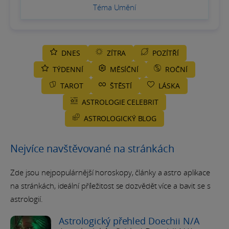
Téma Umění
DNES
ZÍTRA
POZÍTŘÍ
TÝDENNÍ
MĚSÍČNÍ
ROČNÍ
TAROT
ŠTĚSTÍ
LÁSKA
ASTROLOGIE CELEBRIT
ASTROLOGICKÝ BLOG
Nejvíce navštěvované na stránkách
Zde jsou nejpopulárnější horoskopy, články a astro aplikace
na stránkách, ideální příležitost se dozvědět více a bavit se s
astrologií.
Astrologický přehled Doechii N/A