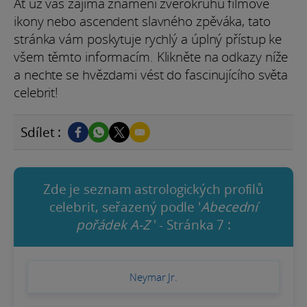
Ať už vás zajímá znamení zvěrokruhu filmové
ikony nebo ascendent slavného zpěváka, tato
stránka vám poskytuje rychlý a úplný přístup ke
všem těmto informacím. Klikněte na odkazy níže
a nechte se hvězdami vést do fascinujícího světa
celebrit!
Sdílet :
Zde je seznam astrologických profilů
celebrit, seřazený podle '
Abecední
pořádek A-Z
' - Stránka 7 :
Neymar Jr.