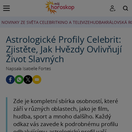
NOVINKY ZE SVĚTA CELEBRIT
KINO A TELEVIZE
HUDBA
KRÁLOVSKÁ R
HLEDAT
Astrologické Profily Celebrit:
Zjistěte, Jak Hvězdy Ovlivňují
Život Slavných
Napsala Isabelle Fortes
Zde je kompletní sbírka osobností, které
září v různých oblastech, jako je film,
hudba, sport a mnoho dalšího. Každý
odkaz vás zavede k podrobnému profilu
odhalujícímu astrologický profil vaší