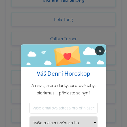
Michelle Trachtenberg
Lola Tung
Callum Turner
×
Sophie Turner
Váš Denní Horoskop
Jodie Turner-Smith
A navíc, astro dárky, tarotové tahy,
bioritmus... přihlaste se nyní!
Hana Vagnerová
Dries Van Noten