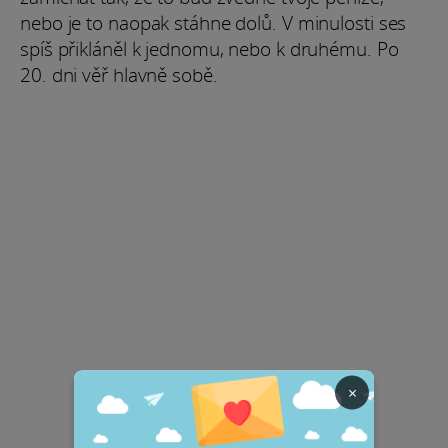
nebo je to naopak stáhne dolů. V minulosti ses
spíš přikláněl k jednomu, nebo k druhému. Po
20. dni věř hlavně sobě.
×