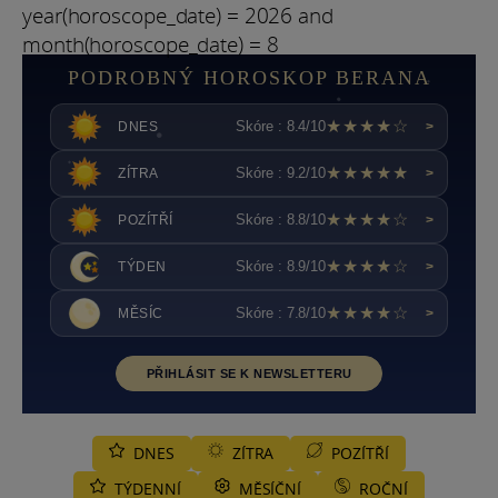
year(horoscope_date) = 2026 and
month(horoscope_date) = 8
PODROBNÝ HOROSKOP BERANA
★★★★☆
Skóre : 8.4/10
DNES
>
★★★★★
Skóre : 9.2/10
ZÍTRA
>
★★★★☆
Skóre : 8.8/10
POZÍTŘÍ
>
★★★★☆
Skóre : 8.9/10
TÝDEN
>
★★★★☆
Skóre : 7.8/10
MĚSÍC
>
PŘIHLÁSIT SE K NEWSLETTERU
DNES
ZÍTRA
POZÍTŘÍ
TÝDENNÍ
MĚSÍČNÍ
ROČNÍ