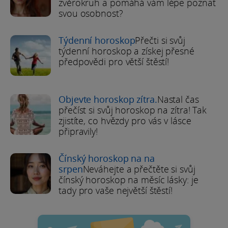
zvěrokruh a pomáhá vám lépe poznat
svou osobnost?
Týdenní horoskop
Přečti si svůj
týdenní horoskop a získej přesné
předpovědi pro větší štěstí!
Objevte horoskop zítra.
Nastal čas
přečíst si svůj horoskop na zítra! Tak
zjistíte, co hvězdy pro vás v lásce
připravily!
Čínský horoskop na na
srpen
Neváhejte a přečtěte si svůj
čínský horoskop na měsíc lásky: je
tady pro vaše největší štěstí!