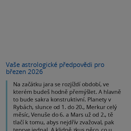
Vaše astrologické předpovědi pro
březen 2026
Na začátku jara se rozjíždí období, ve
kterém budeš hodně přemýšlet. A hlavně
to bude sakra konstruktivní. Planety v
Rybách, slunce od 1. do 20., Merkur celý
měsíc, Venuše do 6. a Mars už od 2., tě
tlačí k tomu, abys nejdřív zvažoval, pak
teprve jednal. A klidně zkus něco, co u