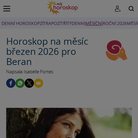
DENNÍ HOROSKOP
ZÍTRA
POZÍTŘÍ
TÝDENNÍ
MĚSÍČNÍ
ROČNÍ 2026
MĚSÍ
HLEDAT
Horoskop na měsíc
březen 2026 pro
Beran
Napsala Isabelle Fortes