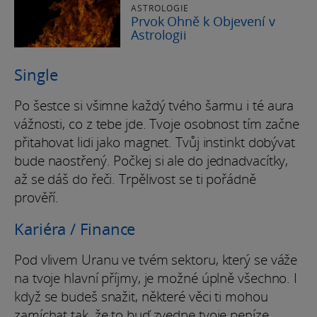
ASTROLOGIE
Prvok Ohně k Objevení v
Astrologii
Single
Po šestce si všimne každý tvého šarmu i té aura
vážnosti, co z tebe jde. Tvoje osobnost tím začne
přitahovat lidi jako magnet. Tvůj instinkt dobývat
bude naostřený. Počkej si ale do jednadvacítky,
až se dáš do řeči. Trpělivost se ti pořádně
prověří.
Kariéra / Finance
Pod vlivem Uranu ve tvém sektoru, který se váže
na tvoje hlavní příjmy, je možné úplně všechno. I
když se budeš snažit, některé věci ti mohou
zamíchat tak, že to buď zvedne tvoje peníze,