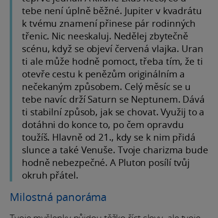
tebe není úplně běžné. Jupiter v kvadrátu
k tvému znamení přinese pár rodinných
třenic. Nic neeskaluj. Nedělej zbytečně
scénu, když se objeví červená vlajka. Uran
ti ale může hodně pomoct, třeba tím, že ti
otevře cestu k penězům originálním a
nečekaným způsobem. Celý měsíc se u
tebe navíc drží Saturn se Neptunem. Dává
ti stabilní způsob, jak se chovat. Využij to a
dotáhni do konce to, po čem opravdu
toužíš. Hlavně od 21., kdy se k nim přidá
slunce a také Venuše. Tvoje charizma bude
hodně nebezpečné. A Pluton posílí tvůj
okruh přátel.
Milostná panoráma
Tvoje myšlenky půjdou těžko říct slovy, ale tvoje