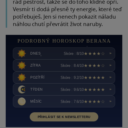
rád pestrost, takže se do toho klidně opři.
Vesmír ti dodá přesně ty energie, které teď
potřebuješ. Jen si nenech pokazit náladu
náhlou chutí převrátit život naruby.
PODROBNÝ HOROSKOP BERANA
★★★★☆
Skóre : 8/10
DNES
>
★★★★☆
Skóre : 8.4/10
ZÍTRA
>
★★★★★
Skóre : 9.2/10
POZÍTŘÍ
>
★★★★★
Skóre : 9.6/10
TÝDEN
>
★★★★☆
Skóre : 7.6/10
MĚSÍC
>
PŘIHLÁSIT SE K NEWSLETTERU