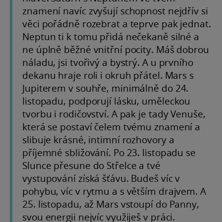
znamení navíc zvyšují schopnost nejdřív si
věci pořádně rozebrat a teprve pak jednat.
Neptun ti k tomu přidá nečekaně silné a
ne úplně běžné vnitřní pocity. Máš dobrou
náladu, jsi tvořivý a bystrý. A u prvního
dekanu hraje roli i okruh přátel. Mars s
Jupiterem v souhře, minimálně do 24.
listopadu, podporují lásku, uměleckou
tvorbu i rodičovství. A pak je tady Venuše,
která se postaví čelem tvému znamení a
slibuje krásné, intimní rozhovory a
příjemné sbližování. Po 23. listopadu se
Slunce přesune do Střelce a tvé
vystupování získá šťávu. Budeš víc v
pohybu, víc v rytmu a s větším drajvem. A
25. listopadu, až Mars vstoupí do Panny,
svou energii nejvíc využiješ v práci.