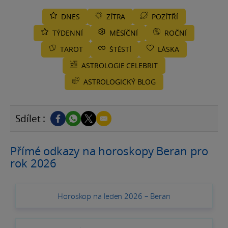
DNES
ZÍTRA
POZÍTŘÍ
TÝDENNÍ
MĚSÍČNÍ
ROČNÍ
TAROT
ŠTĚSTÍ
LÁSKA
ASTROLOGIE CELEBRIT
ASTROLOGICKÝ BLOG
Sdílet :
Přímé odkazy na horoskopy Beran pro
rok 2026
Horoskop na leden 2026 – Beran