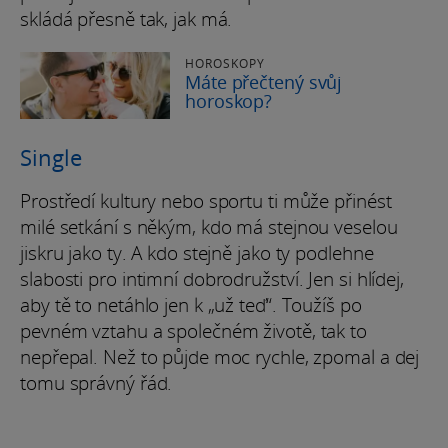
skládá přesně tak, jak má.
HOROSKOPY
Máte přečtený svůj
horoskop?
Single
Prostředí kultury nebo sportu ti může přinést
milé setkání s někým, kdo má stejnou veselou
jiskru jako ty. A kdo stejně jako ty podlehne
slabosti pro intimní dobrodružství. Jen si hlídej,
aby tě to netáhlo jen k „už teď“. Toužíš po
pevném vztahu a společném životě, tak to
nepřepal. Než to půjde moc rychle, zpomal a dej
tomu správný řád.