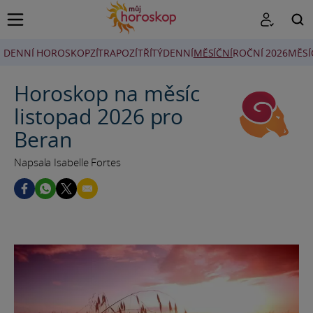
DENNÍ HOROSKOP
ZÍTRA
POZÍTŘÍ
TÝDENNÍ
MĚSÍČNÍ
ROČNÍ 2026
MĚSÍ
HLEDAT
Horoskop na měsíc
listopad 2026 pro
Beran
Napsala Isabelle Fortes