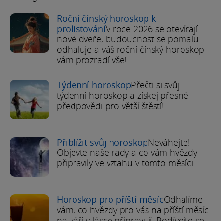
Roční čínský horoskop k
prolistování
V roce 2026 se otevírají
nové dveře, budoucnost se pomalu
odhaluje a váš roční čínský horoskop
vám prozradí vše!
Týdenní horoskop
Přečti si svůj
týdenní horoskop a získej přesné
předpovědi pro větší štěstí!
Přiblížit svůj horoskop
Neváhejte!
Objevte naše rady a co vám hvězdy
připravily ve vztahu v tomto měsíci.
Horoskop pro příští měsíc
Odhalíme
vám, co hvězdy pro vás na příští měsíc
na září v lásce připravují. Podívejte se