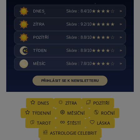
★★★★☆
Skóre : 8.4/10
DNES
>
★★★★★
Skóre : 9.2/10
ZÍTRA
>
★★★★☆
Skóre : 8.8/10
POZÍTŘÍ
>
★★★★☆
Skóre : 8.9/10
TÝDEN
>
★★★★☆
Skóre : 7.8/10
MĚSÍC
>
PŘIHLÁSIT SE K NEWSLETTERU
DNES
ZÍTRA
POZÍTŘÍ
TÝDENNÍ
MĚSÍČNÍ
ROČNÍ
TAROT
ŠTĚSTÍ
LÁSKA
ASTROLOGIE CELEBRIT