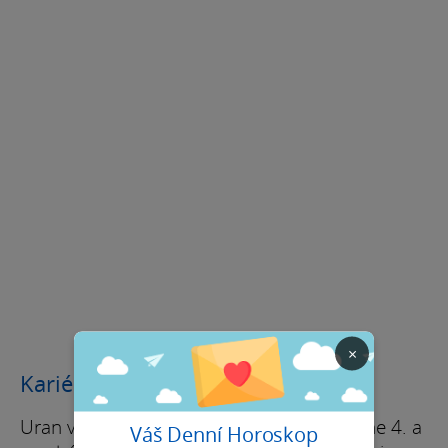
×
Kariéra / Finance
Uran v Býku znovu promlouvá do tvého dne 4. a
Váš Denní Horoskop