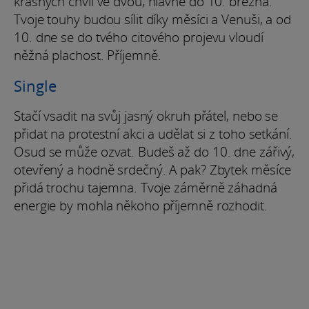
krásných chvil ve dvou, hlavně do 10. března.
Tvoje touhy budou sílit díky měsíci a Venuši, a od
10. dne se do tvého citového projevu vloudí
něžná plachost. Příjemně.
Single
Stačí vsadit na svůj jasný okruh přátel, nebo se
přidat na protestní akci a udělat si z toho setkání.
Osud se může ozvat. Budeš až do 10. dne zářivý,
otevřený a hodně srdečný. A pak? Zbytek měsíce
přidá trochu tajemna. Tvoje záměrně záhadná
energie by mohla někoho příjemně rozhodit.