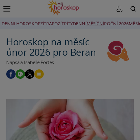
DENNÍ HOROSKOP
ZÍTRA
POZÍTŘÍ
TÝDENNÍ
MĚSÍČNÍ
ROČNÍ 2026
MĚSÍ
HLEDAT
Horoskop na měsíc
únor 2026 pro Beran
Napsala Isabelle Fortes