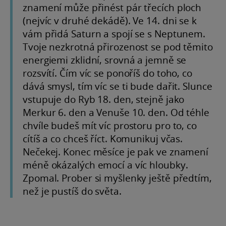
znamení může přinést pár třecích ploch
(nejvíc v druhé dekádě). Ve 14. dni se k
vám přidá Saturn a spojí se s Neptunem.
Tvoje nezkrotná přirozenost se pod těmito
energiemi zklidní, srovná a jemně se
rozsvítí. Čím víc se ponoříš do toho, co
dává smysl, tím víc se ti bude dařit. Slunce
vstupuje do Ryb 18. den, stejně jako
Merkur 6. den a Venuše 10. den. Od téhle
chvíle budeš mít víc prostoru pro to, co
cítíš a co chceš říct. Komunikuj včas.
Nečekej. Konec měsíce je pak ve znamení
méně okázalých emocí a víc hloubky.
Zpomal. Prober si myšlenky ještě předtím,
než je pustíš do světa.