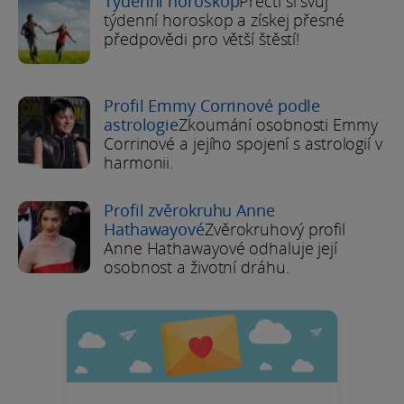
Týdenní horoskop
Přečti si svůj
týdenní horoskop a získej přesné
předpovědi pro větší štěstí!
Profil Emmy Corrinové podle
astrologie
Zkoumání osobnosti Emmy
Corrinové a jejího spojení s astrologií v
harmonii.
Profil zvěrokruhu Anne
Hathawayové
Zvěrokruhový profil
Anne Hathawayové odhaluje její
osobnost a životní dráhu.