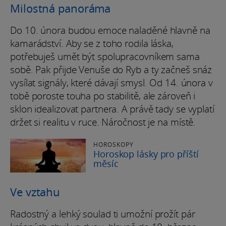
Milostná panoráma
Do 10. února budou emoce naladěné hlavně na
kamarádství. Aby se z toho rodila láska,
potřebuješ umět být spolupracovníkem sama
sobě. Pak přijde Venuše do Ryb a ty začneš snáz
vysílat signály, které dávají smysl. Od 14. února v
tobě poroste touha po stabilitě, ale zároveň i
sklon idealizovat partnera. A právě tady se vyplatí
držet si realitu v ruce. Náročnost je na místě.
HOROSKOPY
Horoskop lásky pro příští
měsíc
Ve vztahu
Radostný a lehký soulad ti umožní prožít pár