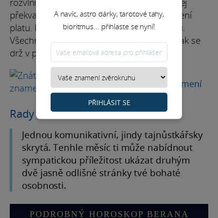
rozvlní oblast financí spojenou s prací. Čekej
A navíc, astro dárky, tarotové tahy,
překvapení. Možná ti někdo naznačí navýšení
bioritmus... přihlaste se nyní!
platu. Nebo se ti naskytne šance na změnu.
Všechno je možné. Dobře i méně dobře. Tak se
drž v pohotovosti.
ASTROLOGIE
Znáte své čínské znamení
zvěrokruhu?
PŘIHLÁSIT SE
Rady na měsíc
Jednou komunikativní, jindy tajnůstkářsky
skrytá. Tenhle měsíc ti může nabídnout
sympatickou příležitost ukázat druhým
dvě jasně odlišné stránky tvé bohaté
osobnosti.
PODROBNÝ HOROSKOP BERANA