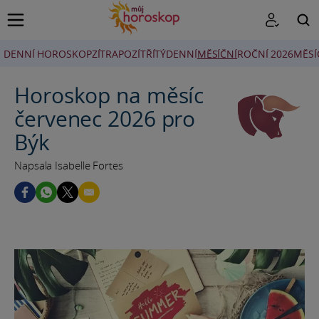
DENNÍ HOROSKOP
ZÍTRA
POZÍTŘÍ
TÝDENNÍ
MĚSÍČNÍ
ROČNÍ 2026
MĚSÍ
HLEDAT
Horoskop na měsíc
červenec 2026 pro
Býk
Napsala Isabelle Fortes