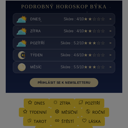
PODROBNÝ HOROSKOP BÝKA
★★☆☆☆
Skóre : 4/10
DNES
>
★★☆☆☆
Skóre : 4/10
ZÍTRA
>
★★★☆☆
Skóre : 5.2/10
POZÍTŘÍ
>
★★☆☆☆
Skóre : 4.6/10
TÝDEN
>
★★★☆☆
Skóre : 5.5/10
MĚSÍC
>
PŘIHLÁSIT SE K NEWSLETTERU
DNES
ZÍTRA
POZÍTŘÍ
TÝDENNÍ
MĚSÍČNÍ
ROČNÍ
TAROT
ŠTĚSTÍ
LÁSKA