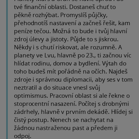
tvé finanční oblasti. Dostaneš chuť to
pěkně rozhýbat. Promyslíš půjčky,
přehodnotíš nastavení a začneš řešit, kam
peníze tečou. Možná to bude i tvůj hlavní
zdroj úlevy a jistoty. Půjde to s jiskrou.
Někdy i s chutí riskovat, ale rozumně. A
planety ve Lvu, hlavně po 23., ti začnou víc
hlídat rodinu, domov a bydlení. Výtah do
toho budeš mít pořádně na očích. Najdeš
zdroje i správnou diplomacii, aby ses v tom
neztratil a do situace vnesl svůj
optimismus. Pracovní oblast si ale řekne o
stoprocentní nasazení. Počítej s drobnými
zádrhely, hlavně v prvním dekádě. Hlídej si
čistý postup. Nenech se nachytat na
žádnou nastraženou past a předem ji
odpoj.