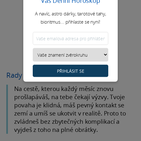
Váš Denní Horoskop
A navíc, astro dárky, tarotové tahy,
bioritmus... přihlaste se nyní!
PŘIHLÁSIT SE
Rady na měsíc
Na cestě, kterou každý měsíc znovu
prošlapáváš, na tebe čekají výzvy. Tvoje
povaha je klidná, máš pevný kontakt se
zemí a umíš se ukotvit v realitě. Proto to
zvládneš bez zbytečných komplikací a
vyjdeš z toho na plné obrátky.