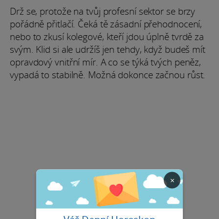
Drž se, protože na tvůj profesní sektor se brzy
pořádně přitlačí. Čeká tě zásadní přehodnocení,
nebo to zkusí kolegové, kteří jdou úplně tvrdě za
svým. Klid si ale udržíš jen tehdy, když budeš mít
opravdový vnitřní mír. A co se týká tvých peněz,
vypadá to stabilně. Možná dokonce začnou růst.
×