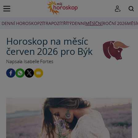
DENNÍ HOROSKOP
ZÍTRA
POZÍTŘÍ
TÝDENNÍ
MĚSÍČNÍ
ROČNÍ 2026
MĚSÍ
HLEDAT
Horoskop na měsíc
červen 2026 pro Býk
Napsala Isabelle Fortes