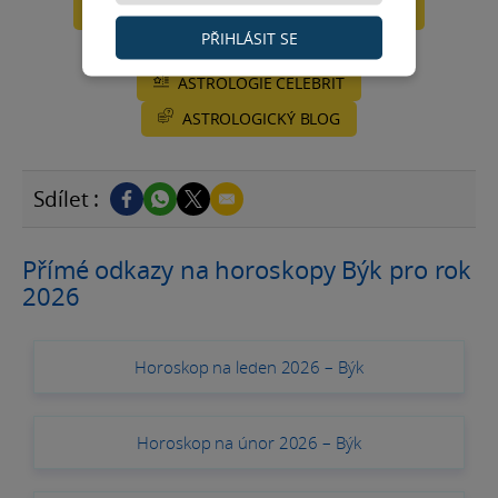
TÝDENNÍ
MĚSÍČNÍ
ROČNÍ
PŘIHLÁSIT SE
TAROT
ŠTĚSTÍ
LÁSKA
ASTROLOGIE CELEBRIT
ASTROLOGICKÝ BLOG
Sdílet :
Přímé odkazy na horoskopy Býk pro rok
2026
Horoskop na leden 2026 – Býk
Horoskop na únor 2026 – Býk