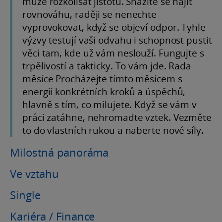
může rozkolísat jistotu. Snažíte se najít
rovnováhu, raději se nenechte
vyprovokovat, když se objeví odpor. Tyhle
výzvy testují vaši odvahu i schopnost pustit
věci tam, kde už vám neslouží. Fungujte s
trpělivostí a takticky. To vám jde. Rada
měsíce Procházejte tímto měsícem s
energií konkrétních kroků a úspěchů,
hlavně s tím, co milujete. Když se vám v
práci zatáhne, nehromadte vztek. Vezměte
to do vlastních rukou a naberte nové síly.
Milostná panoráma
Ve vztahu
Single
Kariéra / Finance