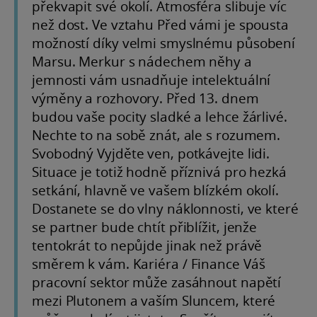
překvapit své okolí. Atmosféra slibuje víc
než dost. Ve vztahu Před vámi je spousta
možností díky velmi smyslnému působení
Marsu. Merkur s nádechem něhy a
jemnosti vám usnadňuje intelektuální
výměny a rozhovory. Před 13. dnem
budou vaše pocity sladké a lehce žárlivé.
Nechte to na sobě znát, ale s rozumem.
Svobodný Vyjděte ven, potkávejte lidi.
Situace je totiž hodně příznivá pro hezká
setkání, hlavně ve vašem blízkém okolí.
Dostanete se do vlny náklonnosti, ve které
se partner bude chtít přiblížit, jenže
tentokrát to nepůjde jinak než právě
směrem k vám. Kariéra / Finance Váš
pracovní sektor může zasáhnout napětí
mezi Plutonem a vaším Sluncem, které