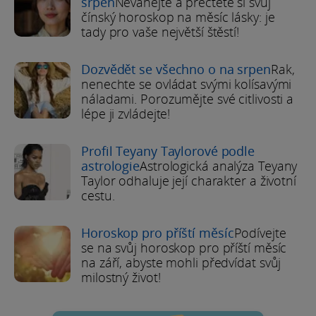
srpen
Neváhejte a přečtěte si svůj
čínský horoskop na měsíc lásky: je
tady pro vaše největší štěstí!
Dozvědět se všechno o na srpen
Rak,
nenechte se ovládat svými kolísavými
náladami. Porozumějte své citlivosti a
lépe ji zvládejte!
Profil Teyany Taylorové podle
astrologie
Astrologická analýza Teyany
Taylor odhaluje její charakter a životní
cestu.
Horoskop pro příští měsíc
Podívejte
se na svůj horoskop pro příští měsíc
na září, abyste mohli předvídat svůj
milostný život!