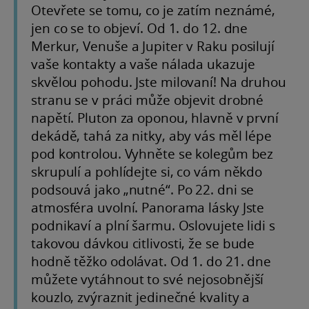
Otevřete se tomu, co je zatím neznámé,
jen co se to objeví. Od 1. do 12. dne
Merkur, Venuše a Jupiter v Raku posilují
vaše kontakty a vaše nálada ukazuje
skvělou pohodu. Jste milovaní! Na druhou
stranu se v práci může objevit drobné
napětí. Pluton za oponou, hlavně v první
dekádě, tahá za nitky, aby vás měl lépe
pod kontrolou. Vyhněte se kolegům bez
skrupulí a pohlídejte si, co vám někdo
podsouvá jako „nutné“. Po 22. dni se
atmosféra uvolní. Panorama lásky Jste
podnikaví a plní šarmu. Oslovujete lidi s
takovou dávkou citlivosti, že se bude
hodně těžko odolávat. Od 1. do 21. dne
můžete vytáhnout to své nejosobnější
kouzlo, zvýraznit jedinečné kvality a