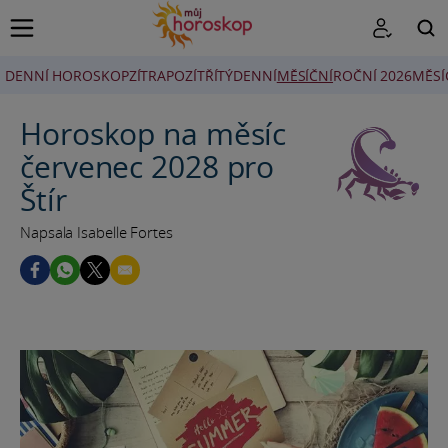
DENNÍ HOROSKOP
ZÍTRA
POZÍTŘÍ
TÝDENNÍ
MĚSÍČNÍ
ROČNÍ 2026
MĚSÍ
HLEDAT
Horoskop na měsíc
červenec 2028 pro
Štír
Napsala Isabelle Fortes