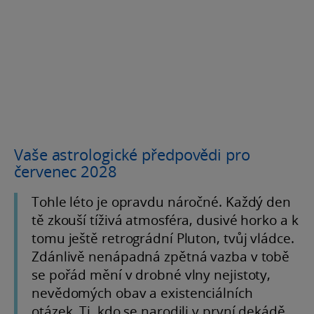
Vaše astrologické předpovědi pro
červenec 2028
Tohle léto je opravdu náročné. Každý den
tě zkouší tíživá atmosféra, dusivé horko a k
tomu ještě retrográdní Pluton, tvůj vládce.
Zdánlivě nenápadná zpětná vazba v tobě
se pořád mění v drobné vlny nejistoty,
nevědomých obav a existenciálních
otázek. Ti, kdo se narodili v první dekádě,