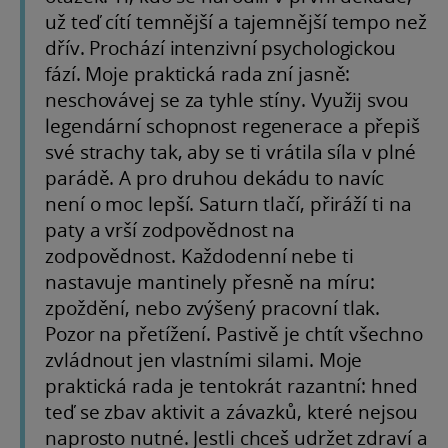
už teď cítí temnější a tajemnější tempo než
dřív. Prochází intenzivní psychologickou
fází. Moje praktická rada zní jasně:
neschovávej se za tyhle stíny. Využij svou
legendární schopnost regenerace a přepiš
své strachy tak, aby se ti vrátila síla v plné
parádě. A pro druhou dekádu to navíc
není o moc lepší. Saturn tlačí, přiráží ti na
paty a vrší zodpovědnost na
zodpovědnost. Každodenní nebe ti
nastavuje mantinely přesně na míru:
zpoždění, nebo zvýšený pracovní tlak.
Pozor na přetížení. Pastivě je chtít všechno
zvládnout jen vlastními silami. Moje
praktická rada je tentokrát razantní: hned
teď se zbav aktivit a závazků, které nejsou
naprosto nutné. Jestli chceš udržet zdraví a