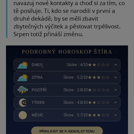
navazuj nové kontakty a choď si za tím, co
tě posiluje. Ti, kdo se narodili v první a
druhé dekádě, by se měli zbavit
zbytečných výčitek a pěstovat trpělivost.
Srpen totiž přináší změnu.
PODROBNÝ HOROSKOP ŠTÍRA
★★☆☆☆
Skóre : 4/10
DNES
>
★★★☆☆
Skóre : 5.2/10
ZÍTRA
>
★☆☆☆☆
Skóre : 2.8/10
POZÍTŘÍ
>
★★☆☆☆
Skóre : 4.6/10
TÝDEN
>
★★★☆☆
Skóre : 5.7/10
MĚSÍC
>
PŘIHLÁSIT SE K NEWSLETTERU