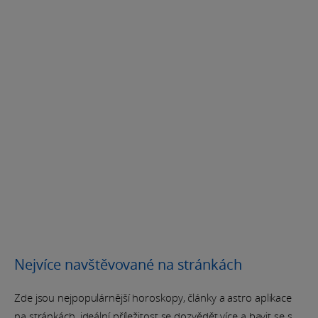
Nejvíce navštěvované na stránkách
Zde jsou nejpopulárnější horoskopy, články a astro aplikace
na stránkách, ideální příležitost se dozvědět více a bavit se s