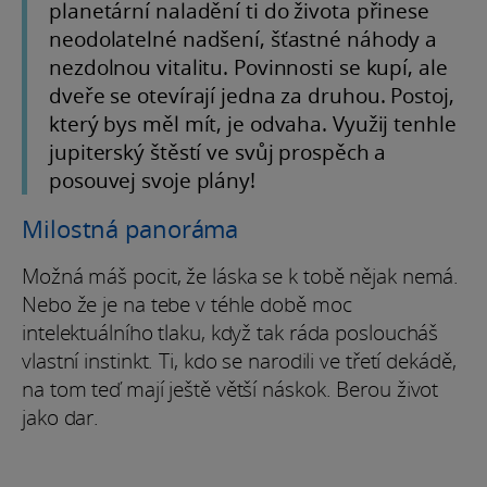
planetární naladění ti do života přinese
neodolatelné nadšení, šťastné náhody a
nezdolnou vitalitu. Povinnosti se kupí, ale
dveře se otevírají jedna za druhou. Postoj,
který bys měl mít, je odvaha. Využij tenhle
jupiterský štěstí ve svůj prospěch a
posouvej svoje plány!
Milostná panoráma
Možná máš pocit, že láska se k tobě nějak nemá.
Nebo že je na tebe v téhle době moc
intelektuálního tlaku, když tak ráda posloucháš
vlastní instinkt. Ti, kdo se narodili ve třetí dekádě,
na tom teď mají ještě větší náskok. Berou život
jako dar.