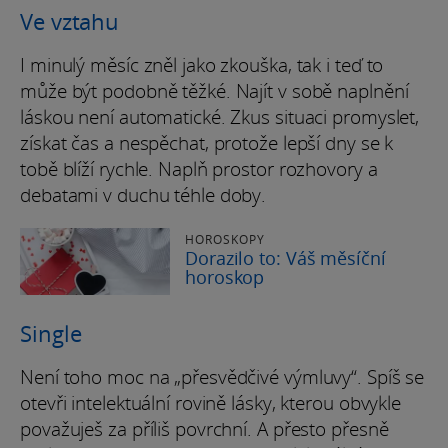
Ve vztahu
I minulý měsíc zněl jako zkouška, tak i teď to
může být podobně těžké. Najít v sobě naplnění
láskou není automatické. Zkus situaci promyslet,
získat čas a nespěchat, protože lepší dny se k
tobě blíží rychle. Naplň prostor rozhovory a
debatami v duchu téhle doby.
HOROSKOPY
Dorazilo to: Váš měsíční
horoskop
Single
Není toho moc na „přesvědčivé výmluvy“. Spíš se
otevři intelektuální rovině lásky, kterou obvykle
považuješ za příliš povrchní. A přesto přesně