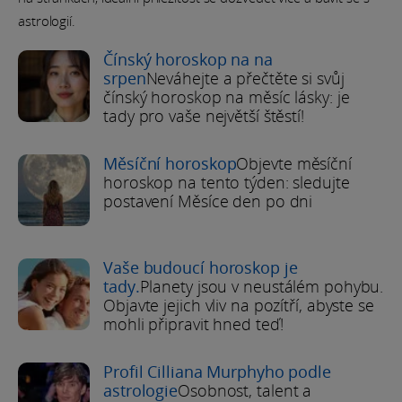
astrologií.
Čínský horoskop na na
srpen
Neváhejte a přečtěte si svůj
čínský horoskop na měsíc lásky: je
tady pro vaše největší štěstí!
Měsíční horoskop
Objevte měsíční
horoskop na tento týden: sledujte
postavení Měsíce den po dni
Vaše budoucí horoskop je
tady.
Planety jsou v neustálém pohybu.
Objavte jejich vliv na pozítří, abyste se
mohli připravit hned teď!
Profil Cilliana Murphyho podle
astrologie
Osobnost, talent a