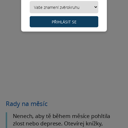
PŘIHLÁSIT SE
Rady na měsíc
Nenech, aby tě během měsíce pohltila
zlost nebo deprese. Otevírej knížky,