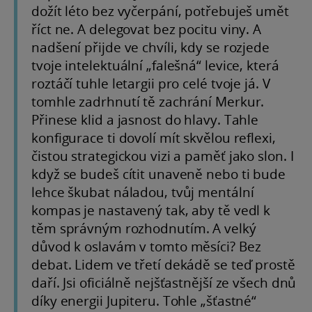
dožít léto bez vyčerpání, potřebuješ umět
říct ne. A delegovat bez pocitu viny. A
nadšení přijde ve chvíli, kdy se rozjede
tvoje intelektuální „falešná“ levice, která
roztáčí tuhle letargii pro celé tvoje já. V
tomhle zadrhnutí tě zachrání Merkur.
Přinese klid a jasnost do hlavy. Tahle
konfigurace ti dovolí mít skvělou reflexi,
čistou strategickou vizi a paměť jako slon. I
když se budeš cítit unaveně nebo ti bude
lehce škubat náladou, tvůj mentální
kompas je nastavený tak, aby tě vedl k
těm správným rozhodnutím. A velký
důvod k oslavám v tomto měsíci? Bez
debat. Lidem ve třetí dekádě se teď prostě
daří. Jsi oficiálně nejšťastnější ze všech dnů
díky energii Jupiteru. Tohle „šťastné“