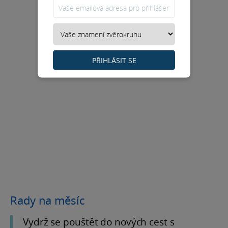
PŘIHLÁSIT SE
Rady na měsíc
Vydrž se pouštět do nových cest s