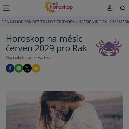
DENNÍ HOROSKOP
ZÍTRA
POZÍTŘÍ
TÝDENNÍ
MĚSÍČNÍ
ROČNÍ 2026
MĚSÍ
HLEDAT
Horoskop na měsíc
červen 2029 pro Rak
Napsala Isabelle Fortes