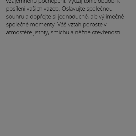
vzájemného pochopení. Využij tohle období k
posílení vašich vazeb. Oslavujte společnou
souhru a dopřejte si jednoduché, ale výjimečné
společné momenty. Váš vztah poroste v
atmosféře jistoty, smíchu a něžné otevřenosti.