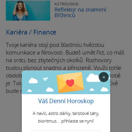
ASTROLOGIE
Reflektor na znamení
Blíženců
Kariéra / Finance
Tvoje kariéra stojí pod šťastnou hvězdou
komunikace a férovosti. Budeš umět říct, co máš
na srdci, bez zbytečných okolků. Rozhovory
budou plynout snadno a přirozeně. Využij tohle
období k posunu v projektech a ukaž, co v tobě
×
je. Tvoje schopnost mluvit jasně a přesvědčivě
bude mít výrazný dopad.
Váš Denní Horoskop
A navíc, astro dárky, tarotové tahy,
bioritmus... přihlaste se nyní!