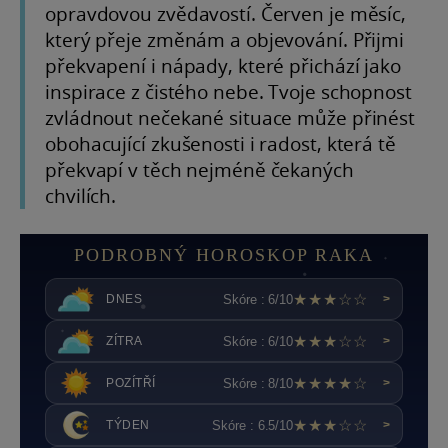
opravdovou zvědavostí. Červen je měsíc,
který přeje změnám a objevování. Přijmi
překvapení i nápady, které přichází jako
inspirace z čistého nebe. Tvoje schopnost
zvládnout nečekané situace může přinést
obohacující zkušenosti i radost, která tě
překvapí v těch nejméně čekaných
chvilích.
PODROBNÝ HOROSKOP RAKA
★★★☆☆
Skóre : 6/10
DNES
>
★★★☆☆
Skóre : 6/10
ZÍTRA
>
★★★★☆
Skóre : 8/10
POZÍTŘÍ
>
★★★☆☆
Skóre : 6.5/10
TÝDEN
>