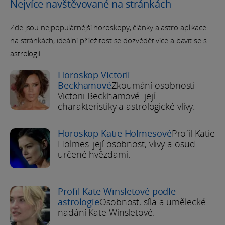
Nejvíce navštěvované na stránkách
Zde jsou nejpopulárnější horoskopy, články a astro aplikace
na stránkách, ideální příležitost se dozvědět více a bavit se s
astrologií.
Horoskop Victorii
Beckhamové
Zkoumání osobnosti
Victorii Beckhamové: její
charakteristiky a astrologické vlivy.
Horoskop Katie Holmesové
Profil Katie
Holmes: její osobnost, vlivy a osud
určené hvězdami.
Profil Kate Winsletové podle
astrologie
Osobnost, síla a umělecké
nadání Kate Winsletové.