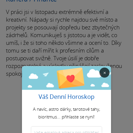
V práci jsi v listopadu extrémně efektivní a
kreativní. Nápady si rychle najdou své místo a
projekty se posouvají dopředu bez zbytečných
zádrhelů. Komunikuješ s jistotou a je vidět, co
umíš, i že si toho někdo všimne a ocení to. Díky
tomu se ti daří mířit k profesním cílům a
postupovat svižně. Tvoje úsilí je dobře
rozpoznatelné a výsledky přinášejí zaslouženou
×
spokojenost.
Váš Denní Horoskop
A navíc, astro dárky, tarotové tahy,
bioritmus... přihlaste se nyní!