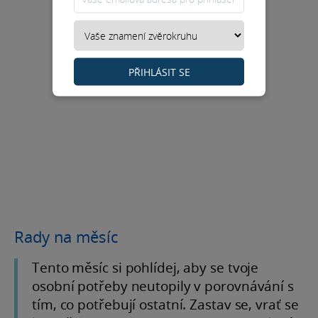
PŘIHLÁSIT SE
Rady na měsíc
Tento měsíc si pohlídej, aby se tvoje
osobní potřeby neutopily v porovnávání s
tím, co potřebují ostatní. Zastav se, vrať se