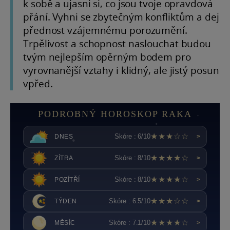
k sobě a ujasni si, co jsou tvoje opravdová
přání. Vyhni se zbytečným konfliktům a dej
přednost vzájemnému porozumění.
Trpělivost a schopnost naslouchat budou
tvým nejlepším opěrným bodem pro
vyrovnanější vztahy i klidný, ale jistý posun
vpřed.
PODROBNÝ HOROSKOP RAKA
★★★☆☆
Skóre : 6/10
DNES
>
★★★★☆
Skóre : 8/10
ZÍTRA
>
★★★★☆
Skóre : 8/10
POZÍTŘÍ
>
★★★☆☆
Skóre : 6.5/10
TÝDEN
>
★★★★☆
Skóre : 7.1/10
MĚSÍC
>