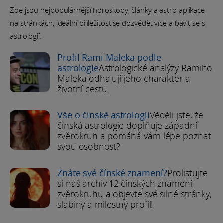
Zde jsou nejpopulárnější horoskopy, články a astro aplikace
na stránkách, ideální příležitost se dozvědět více a bavit se s
astrologií.
Profil Rami Maleka podle
astrologie
Astrologické analýzy Ramiho
Maleka odhalují jeho charakter a
životní cestu.
Vše o čínské astrologii
Věděli jste, že
čínská astrologie doplňuje západní
zvěrokruh a pomáhá vám lépe poznat
svou osobnost?
Znáte své čínské znamení?
Prolistujte
si náš archiv 12 čínských znamení
zvěrokruhu a objevte své silné stránky,
slabiny a milostný profil!