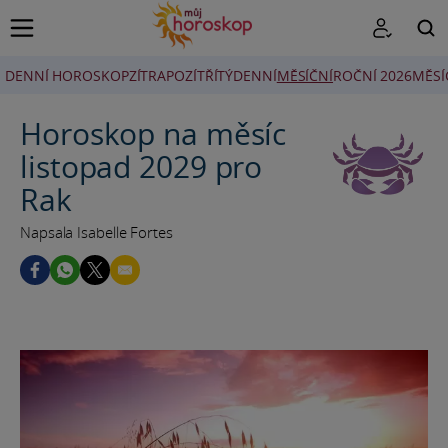
DENNÍ HOROSKOP
ZÍTRA
POZÍTŘÍ
TÝDENNÍ
MĚSÍČNÍ
ROČNÍ 2026
MĚSÍ
HLEDAT
Horoskop na měsíc
listopad 2029 pro
Rak
Napsala Isabelle Fortes