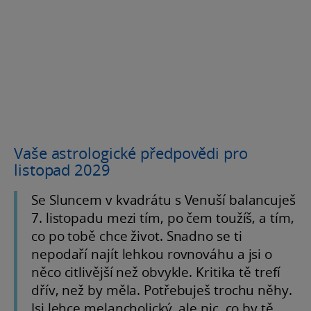
Vaše astrologické předpovědi pro
listopad 2029
Se Sluncem v kvadrátu s Venuší balancuješ
7. listopadu mezi tím, po čem toužíš, a tím,
co po tobě chce život. Snadno se ti
nepodaří najít lehkou rovnováhu a jsi o
něco citlivější než obvykle. Kritika tě trefí
dřív, než by měla. Potřebuješ trochu něhy.
Jsi lehce melancholický, ale nic, co by tě