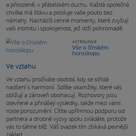
a přirozeně, v přátelském duchu. Každá společná
chvilka má šťávu a posiluje vaše pouto bez
námahy. Nacházíš cenné momenty, které zvyšují
vaši intimitu i spokojenost, jež drží pohromadě.
ASTROLOGIE
Vše o čínském
horoskopu
Ve vztahu
Ve vztahu prožíváte období, kdy se střídá
nadšení s harmonií. Sdílíte okamžiky, které vás
sbližují a zároveň obohacují. Rozhovory jsou
otevřené a přinášejí výsledky, takže mezi vámi
roste porozumění. Cítíte upřímnou podporu od
partnera a drobné výzvy spolu zvládáte, protože
vás to táhne blíž. Váš svazek tím získává pevnější
základ.