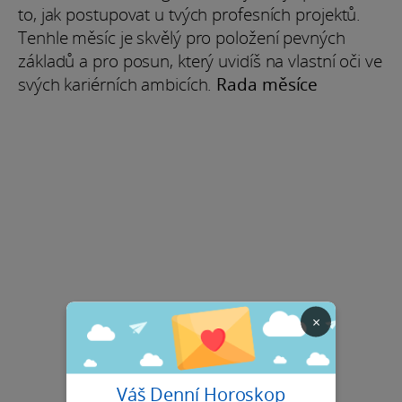
to, jak postupovat u tvých profesních projektů.
Tenhle měsíc je skvělý pro položení pevných
základů a pro posun, který uvidíš na vlastní oči ve
svých kariérních ambicích.
Rada měsíce
×
Váš Denní Horoskop