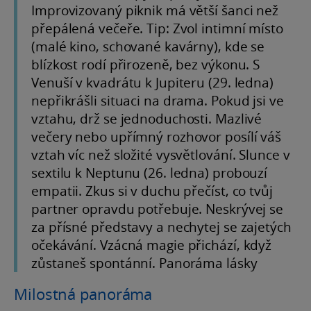
Improvizovaný piknik má větší šanci než
přepálená večeře. Tip: Zvol intimní místo
(malé kino, schované kavárny), kde se
blízkost rodí přirozeně, bez výkonu. S
Venuší v kvadrátu k Jupiteru (29. ledna)
nepřikrášli situaci na drama. Pokud jsi ve
vztahu, drž se jednoduchosti. Mazlivé
večery nebo upřímný rozhovor posílí váš
vztah víc než složité vysvětlování. Slunce v
sextilu k Neptunu (26. ledna) probouzí
empatii. Zkus si v duchu přečíst, co tvůj
partner opravdu potřebuje. Neskrývej se
za přísné představy a nechytej se zajetých
očekávání. Vzácná magie přichází, když
zůstaneš spontánní. Panoráma lásky
Milostná panoráma