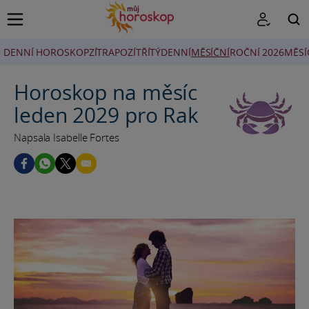
DENNÍ HOROSKOP
ZÍTRA
POZÍTŘÍ
TÝDENNÍ
MĚSÍČNÍ
ROČNÍ 2026
MĚSÍ
HLEDAT
Horoskop na měsíc
leden 2029 pro Rak
Napsala Isabelle Fortes