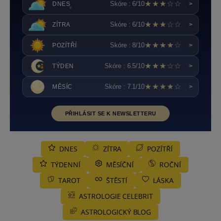
★★★☆☆
Skóre : 6/10
DNES
>
★★★☆☆
Skóre : 6/10
ZÍTRA
>
★★★★☆
Skóre : 8/10
POZÍTŘÍ
>
★★★☆☆
Skóre : 6.5/10
TÝDEN
>
★★★★☆
Skóre : 7.1/10
MĚSÍC
>
PŘIHLÁSIT SE K NEWSLETTERU
DNES
ZÍTRA
POZÍTŘÍ
TÝDENNÍ
MĚSÍČNÍ
ROČNÍ
TAROT
ŠTĚSTÍ
LÁSKA
ASTROLOGIE CELEBRIT
ASTROLOGICKÝ BLOG