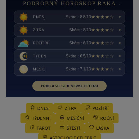
PODROBNÝ HOROSKOP RAKA
★★★★☆
Skóre : 8.8/10
DNES
>
★★★★☆
Skóre : 8/10
ZÍTRA
>
★★★☆☆
Skóre : 6/10
POZÍTŘÍ
>
★★★☆☆
Skóre : 6.5/10
TÝDEN
>
★★★★☆
Skóre : 7.1/10
MĚSÍC
>
PŘIHLÁSIT SE K NEWSLETTERU
DNES
ZÍTRA
POZÍTŘÍ
TÝDENNÍ
MĚSÍČNÍ
ROČNÍ
TAROT
ŠTĚSTÍ
LÁSKA
ASTROLOGIE CELEBRIT