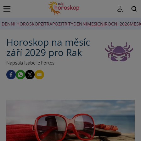
DENNÍ HOROSKOP
ZÍTRA
POZÍTŘÍ
TÝDENNÍ
MĚSÍČNÍ
ROČNÍ 2026
MĚSÍ
HLEDAT
Horoskop na měsíc
září 2029 pro Rak
Napsala Isabelle Fortes