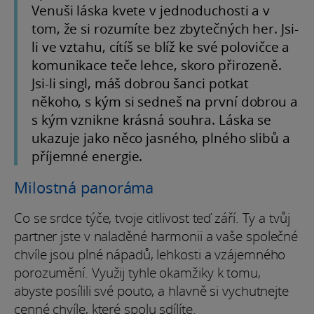
Venuši láska kvete v jednoduchosti a v
tom, že si rozumíte bez zbytečných her. Jsi-
li ve vztahu, cítíš se blíž ke své polovičce a
komunikace teče lehce, skoro přirozeně.
Jsi-li singl, máš dobrou šanci potkat
někoho, s kým si sedneš na první dobrou a
s kým vznikne krásná souhra. Láska se
ukazuje jako něco jasného, plného slibů a
příjemné energie.
Milostná panoráma
Co se srdce týče, tvoje citlivost teď září. Ty a tvůj
partner jste v naladěné harmonii a vaše společné
chvíle jsou plné nápadů, lehkosti a vzájemného
porozumění. Využij tyhle okamžiky k tomu,
abyste posílili své pouto, a hlavně si vychutnejte
cenné chvíle, které spolu sdílíte.