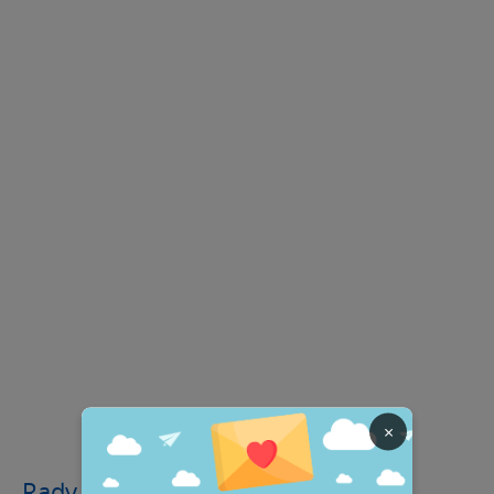
×
Rady na měsíc