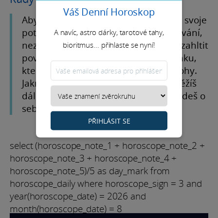
Váš Denní Horoskop
Aby sis udržel rovnováhu, poslouchej svoje
potřeby. I když máš energie na rozdávání,
A navíc, astro dárky, tarotové tahy,
nezapomínej si odlehčit a nenech se zahltit
bioritmus... přihlaste se nyní!
povinnostmi. Dopřej si chvíle odpočinku,
které tě dobije a postaví zpátky na nohy.
Jakmile tuhle rovnováhu najdeš, poběžíš
dál v klidném tempu a zároveň se budeš o
sebe dobře starat.
PŘIHLÁSIT SE
select (horoscope_note_1 + horoscope_note_2 +
horoscope_note_3 + horoscope_note_4 +
horoscope_note_5)/5 as day_mark from
horoscope_daily where horoscope_sign = 3 and
year(horoscope_date) = 2026 and
month(horoscope_date) = 8